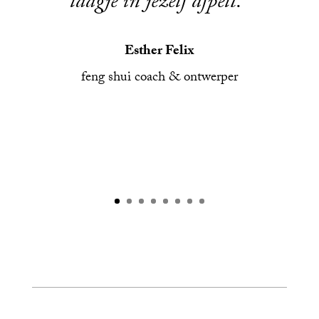
laagje in jezelf afpelt.”
Esther Felix
feng shui coach & ontwerper